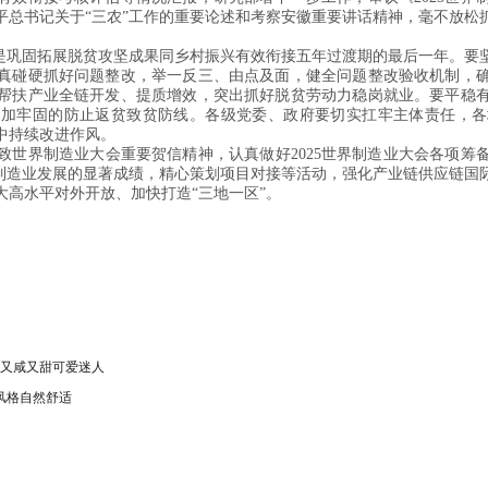
平总书记关于“三农”工作的重要论述和考察安徽重要讲话精神，毫不放松
也是巩固拓展脱贫攻坚成果同乡村振兴有效衔接五年过渡期的最后一年。要
真碰硬抓好问题整改，举一反三、由点及面，健全问题整改验收机制，
帮扶产业全链开发、提质增效，突出抓好脱贫劳动力稳岗就业。要平稳
更加牢固的防止返贫致贫防线。各级党委、政府要切实扛牢主体责任，各
中持续改进作风。
致世界制造业大会重要贺信精神，认真做好2025世界制造业大会各项筹
间制造业发展的显著成绩，精心策划项目对接等活动，强化产业链供应链国
高水平对外开放、加快打造“三地一区”。
是又咸又甜可爱迷人
盐风格自然舒适