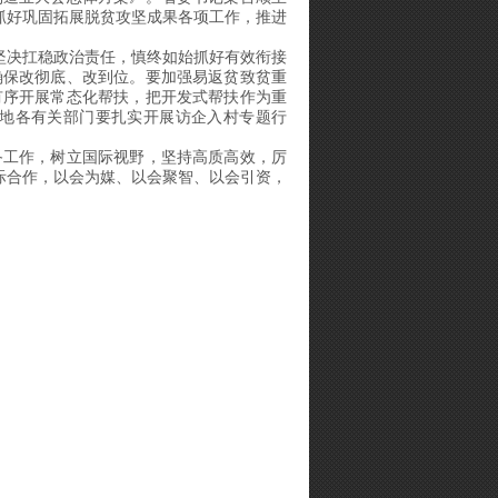
抓好巩固拓展脱贫攻坚成果各项工作，推进
坚决扛稳政治责任，慎终如始抓好有效衔接
确保改彻底、改到位。要加强易返贫致贫重
有序开展常态化帮扶，把开发式帮扶作为重
地各有关部门要扎实开展访企入村专题行
备工作，树立国际视野，坚持高质高效，厉
际合作，以会为媒、以会聚智、以会引资，