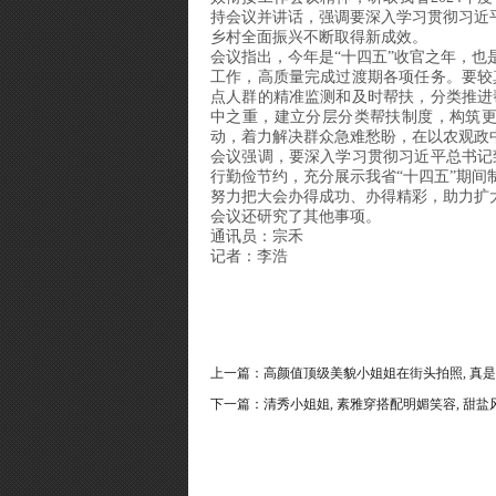
持会议并讲话，强调要深入学习贯彻习近
乡村全面振兴不断取得新成效。
会议指出，今年是“十四五”收官之年，
工作，高质量完成过渡期各项任务。要较
点人群的精准监测和及时帮扶，分类推进
中之重，建立分层分类帮扶制度，构筑
动，着力解决群众急难愁盼，在以农观政
会议强调，要深入学习贯彻习近平总书记
行勤俭节约，充分展示我省“十四五”期
努力把大会办得成功、办得精彩，助力扩大
会议还研究了其他事项。
通讯员：宗禾
记者：李浩
上一篇：
高颜值顶级美貌小姐姐在街头拍照, 真
下一篇：
清秀小姐姐, 素雅穿搭配明媚笑容, 甜