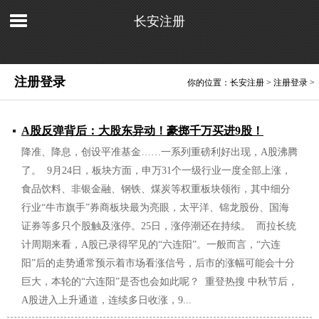
长安注册
注册登录
你的位置：
长安注册
>
注册登录
>
A股反弹背后：大股东异动！豪掷千万买进9股！
降准、降息，创设平准基金……一系列重磅利好出现，A股沸腾
2024/10/14
了。 9月24日，板块方面，申万31个一级行业一度全部上涨，
食品饮料、非银金融、钢铁、煤炭等权重板块领衔，其中细分
行业“牛市旗手”券商板块最为亮眼，太平洋、锦龙股份、国海
证券等多只个股触及涨停。25日，涨停潮还在持续。 而拉长统
计周期来看，A股已录得罕见的“六连阳”。一般而言，‌“六连
阳”后的走势通常预示着市场看涨信号，后市的涨幅可能会十分
巨大，本轮的“六连阳”是否也会如此呢？ 重登热搜 中秋节后，
A股进入上升通道，连续多日收涨，9...