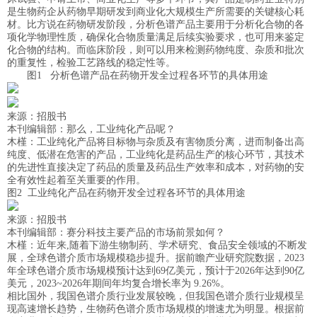
是生物药企从药物早期研发到商业化大规模生产所需要的关键核心耗
材。比方说在药物研发阶段，分析色谱产品主要用于分析化合物的各
项化学物理性质，确保化合物质量满足后续实验要求，也可用来鉴定
化合物的结构。而临床阶段，则可以用来检测药物纯度、杂质和批次
的重复性，检验工艺路线的稳定性等。
图1 分析色谱产品在药物开发全过程各环节的具体用途
来源：招股书
本刊编辑部：那么，工业纯化产品呢？
木槿：工业纯化产品将目标物与杂质及有害物质分离，进而制备出高
纯度、低潜在危害的产品，工业纯化是药品生产的核心环节，其技术
的先进性直接决定了药品的质量及药品生产效率和成本，对药物的安
全有效性起着至关重要的作用。
图2 工业纯化产品在药物开发全过程各环节的具体用途
来源：招股书
本刊编辑部：赛分科技主要产品的市场前景如何？
木槿：近年来,随着下游生物制药、学术研究、食品安全领域的不断发
展，全球色谱介质市场规模稳步提升。据前瞻产业研究院数据，2023
年全球色谱介质市场规模预计达到69亿美元，预计于2026年达到90亿
美元，2023~2026年期间年均复合增长率为 9.26%。
相比国外，我国色谱介质行业发展较晚，但我国色谱介质行业规模呈
现高速增长趋势，生物药色谱介质市场规模的增速尤为明显。根据前