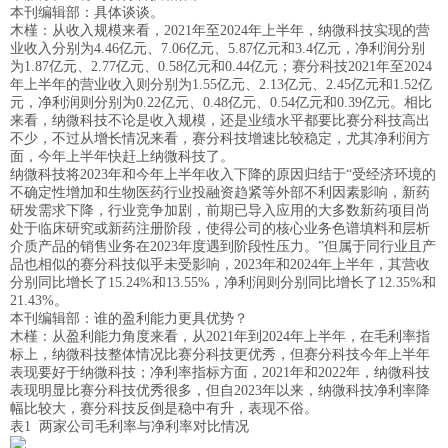
本刊编辑部：具体谈谈。
木槿：从收入规模来看，2021年至2024年上半年，纳微科技实现的营
业收入分别为4.46亿元、7.06亿元、5.87亿元和3.4亿元，净利润分别
为1.87亿元、2.77亿元、0.58亿元和0.44亿元；赛分科技2021年至2024
年上半年的营业收入则分别为1.55亿元、2.13亿元、2.45亿元和1.52亿
元，净利润则分别为0.22亿元、0.48亿元、0.54亿元和0.39亿元。相比
来看，纳微科技不论是收入规模，还是业绩水平都要比赛分科技高出
不少，不过从增长情况来看，赛分科技增速比较稳定，尤其净利润方
面，今年上半年快赶上纳微科技了。
纳微科技将2023年和今年上半年收入下降的原因归结于“受经济环境的
不确定性增加和生物医药行业投融资趋紧等外部不利因素影响，新药
研发需求下降，行业竞争加剧，前期已导入应用的大多数新药项目尚
处于临床研究或新药注册阶段，使得公司的核心业务色谱填料和层析
介质产品的销售业务在2023年度遇到阶段性压力。”但属于同行业且产
品也相似的赛分科技似乎未受影响，2023年和2024年上半年，其营收
分别同比增长了15.24%和13.55%，净利润则分别同比增长了12.35%和
21.43%。
本刊编辑部：谁的盈利能力更具优势？
木槿：从盈利能力角度来看，从2021年到2024年上半年，在毛利率指
标上，纳微科技整体情况比赛分科技更优秀，但赛分科技今年上半年
表现要好于纳微科技；净利率指标方面，2021年和2022年，纳微科技
表现明显比赛分科技优秀很多，但自2023年以来，纳微科技净利率降
幅比较大，赛分科技反倒是稳中有升，表现不俗。
表1 两家公司毛利率与净利率对比情况