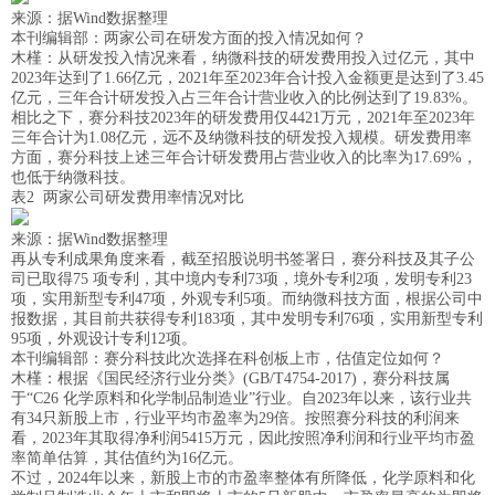
来源：据Wind数据整理
本刊编辑部：两家公司在研发方面的投入情况如何？
木槿：从研发投入情况来看，纳微科技的研发费用投入过亿元，其中
2023年达到了1.66亿元，2021年至2023年合计投入金额更是达到了3.45
亿元，三年合计研发投入占三年合计营业收入的比例达到了19.83%。
相比之下，赛分科技2023年的研发费用仅4421万元，2021年至2023年
三年合计为1.08亿元，远不及纳微科技的研发投入规模。研发费用率
方面，赛分科技上述三年合计研发费用占营业收入的比率为17.69%，
也低于纳微科技。
表2 两家公司研发费用率情况对比
来源：据Wind数据整理
再从专利成果角度来看，截至招股说明书签署日，赛分科技及其子公
司已取得75 项专利，其中境内专利73项，境外专利2项，发明专利23
项，实用新型专利47项，外观专利5项。而纳微科技方面，根据公司中
报数据，其目前共获得专利183项，其中发明专利76项，实用新型专利
95项，外观设计专利12项。
本刊编辑部：赛分科技此次选择在科创板上市，估值定位如何？
木槿：根据《国民经济行业分类》(GB/T4754-2017)，赛分科技属
于“C26 化学原料和化学制品制造业”行业。自2023年以来，该行业共
有34只新股上市，行业平均市盈率为29倍。按照赛分科技的利润来
看，2023年其取得净利润5415万元，因此按照净利润和行业平均市盈
率简单估算，其估值约为16亿元。
不过，2024年以来，新股上市的市盈率整体有所降低，化学原料和化