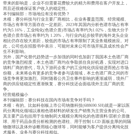
带来的影响是，企业不但需要花费较大的精力和费用在客户开发上，
而且还很难保证客户收入的稳定性。
本刊编辑部：市场地位有没有优势？
木槿：赛分科技与行业主要厂商相比，在业务覆盖范围、经营规模、
市场占有率等方面存在一定差距。2023年其国内分析色谱市场占有率
约为5.16%，工业纯化(色谱介质)市场占有率约为1.02%，生物大分子
色谱介质市场占有率约为 1.20%，与行业内起步较早的海外龙头企业
相比仍存在较大差距，较低的市场占有率限制了其业务规模效应。对
此，公司也在招股书中表示，可能对未来公司市场开拓及成长性会产
生不利影响。
另外，国产化替代趋势进一步加强的同时也加剧了我国本土色谱厂商
的竞争激烈程度，本土色谱厂商均在争取抓住良好机遇，实现对进口
填料厂商的替代，导入下游药企客户的工业纯化供应链进而抢占市场
份额，未来将会有更多的竞争者参与该领域，本土色谱厂商之间的市
场竞争将更加激烈。同时随着公共卫生事件影响的逐渐减弱，境外厂
商的供应链稳定性逐渐恢复，赛分科技还会面临境外主流厂商的竞
争。
经营规模偏小
本刊编辑部：赛分科技在国内市场有竞争对手吗？
木槿：有的。比如科创板上市公司纳微科技(688690.SH)就是一家以医
药分离纯化领域以液相色谱材料的研发生产销售为主营业务的公司。
其主要产品包括用于生物制药大规模分离纯化的色谱填料/层析介质微
球、用于药品杂质分析检测的色谱柱、用于控制 LCD 面板盒厚的间隔
物微球以及体外诊断用核心微球等，同时能够为客户提供分离纯化技
术服务。业务与赛分科技相似。