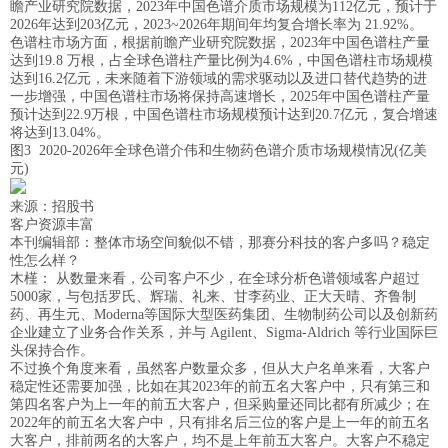
瞻产业研究院数据，2023年中国色谱介质市场规模为112亿元，预计于
2026年达到203亿元，2023~2026年期间年均复合增长率为 21.92%。
色谱柱市场方面，根据前瞻产业研究院数据，2023年中国色谱柱产量
达到19.8 万根，占全球色谱柱产量比例为4.6%，中国色谱柱市场规模
达到16.2亿元，未来随着下游领域的需求驱动以及进口替代趋势的进
一步增强，中国色谱柱市场将保持高速增长，2025年中国色谱柱产量
预计达到22.9万根，中国色谱柱市场规模预计达到20.7亿元，复合增速
将达到13.04%。
图3 2020-2026年全球色谱介伟和生物药色谱介质市场规模情况(亿美
元)
来源：招股书
客户资源丰富
本刊编辑部：整体市场空间貌似不错，那赛分科技的客户多吗？稳定
性怎么样？
木槿： 从数量来看，公司客户不少，在全球分析色谱领域客户超过
5000家，与包括罗氏、辉瑞、礼来、甘李药业、正大天晴、齐鲁制
药、再生元、Moderna等国际大型医药集团、生物制药公司以及创新药
企业建立了业务合作关系，并与 Agilent、Sigma-Aldrich 等行业国际巨
头保持合作。
不过换个角度来看，虽然客户数量众多，但从大户名单来看，大客户
稳定性还需要加强，比如在其2023年的前五名大客户中，只有第三和
第四名客户为上一年的前五大客户，但采购量还同比都有所减少；在
2022年的前五名大客户中，只有排名后三位的客户是上一年的前五名
大客户，排前两名的大客户，均不是上年前五大客户。大客户不稳定