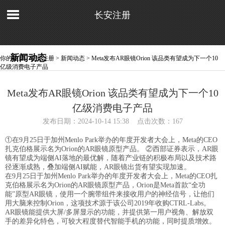
长安注册
新闻动态
你的位置：
长安注册
>
新闻动态
> Meta发布AR眼镜Orion 该品类有望成为下一个10
亿级消费电子产品
Meta发布AR眼镜Orion 该品类有望成为下一个10
亿级消费电子产品
发布日期：2024-10-14 15:38 点击次数：167
①在9月25日于加州Menlo Park举办的年度开发者大会上，Meta的CEO
扎克伯格展示名为Orion的AR眼镜原型产品。 ②西部证券表示，AR眼
镜有望成为端侧AI落地的最优解，随着产业链的积极布局以及技术路
径逐渐成熟，叠加端侧AI赋能，AR眼镜出货有望实现加速。
在9月25日于加州Menlo Park举办的年度开发者大会上，Meta的CEO扎
克伯格展示名为Orion的AR眼镜原型产品，Orion是Meta首款“全功
能”原型AR眼镜，使用一个腕带组件来接收用户的神经信号，让他们
用大脑来控制Orion，这项技术源于该公司2019年收购CTRL-Labs。
AR眼镜能提供大屏/多屏显示的功能，并提供第一用户视角、解放双
手的差异化特色，可较大程度替代智能手机的功能，同时提质增效。