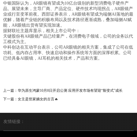
中银国际认为，AR眼镜有望成为10亿台级别的新型消费电子硬件产
品。展望未来，主导厂商、产品定位、硬件技术均现拐点，AR眼镜产
业或行至变革前夜。西部证券表示，AR眼镜有望成为端侧AI落地的最
优解，随着产业链的积极布局以及技术路径逐渐成熟，叠加端侧AI赋
能，AR眼镜出货有望实现加速。
据财联社主题库显示，相关上市公司中：
天键股份有AR眼镜产品已经量产，在消费电子领域，公司的业务以代
工模式为主。
中科创达在互动平台表示，公司AR眼镜的相关方案，集成了公司在低
功耗、低内存占用率、快速启动和操作系统等方面的深厚积累。公司
已经具备AI眼镜，AI耳机的相关技术，产品和方案。
上一篇：
华为原生鸿蒙10月8日开启公测 应用开发市场有望迎“裂变式”成长
下一篇：
女主是世家嫡女的古言🔥
友情链接：