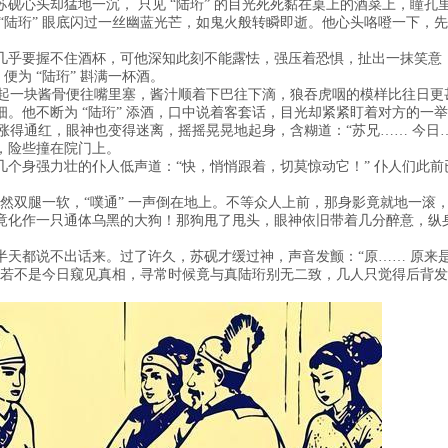
砚心头却猛地一沉， 只见 “陆珩” 的目光死死黏在桌上的酒菜上，瞳
“陆珩” 眼底闪过一丝幽蓝光芒，如鬼火般转瞬即逝。他心头咯噔一下，
几乎要握不住酒杯，可他深知此刻不能露怯，强压着恐惧，扯出一抹笑意
便为 “陆珩” 斟满一杯酒。
手抓起一块酱骨便往嘴里塞，酱汁顺着下巴往下滴，狼吞虎咽的模样比往日
。他不断为 “陆珩” 添酒，口中说着客套话，目光却紧紧盯着对方的一
涨得通红，眼神也变得迷离，摇摇晃晃地起身，含糊道：“苏兄…… 今日……
，险些撞在院门上。
个身强力壮的仆人低声道：“快，悄悄跟着，切莫惊动它！” 仆人们此前已
，忽然双腿一软，“噗通” 一声倒在地上。不等众人上前，那身影竟就地一
竟化作一只通体乌黑的大狗！那狗甩了甩头，眼神依旧带着几分醉意，纵
半天都说不出话来。过了许久，苏砚才缓过神，声音发颤：“原…… 原来
样，若不是今日窥见真相，寻常时候竟与真陆珩别无二致，几人只觉得后背