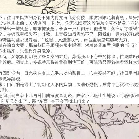
下，往日里挺拔的身姿不知为何竟有几分佝偻，眼窝深陷泛着青黑，眉头
加快脚步上前，关切道问：“陆兄，你怎么瞧着这般倦怠？莫不是身子不适
强扯出一抹笑意，却难掩疲惫，长叹一声后侧身让他进屋，落座后才缓缓
窃，金银珠宝损失不计其数。上官得知后震怒不已，限我们一月内必须破
点蛛丝马迹都没寻着。” 说罢，又连连叹气，声音里满是焦虑与无力。
都在追查大案，那前些日子频频来家中喝酒、对着酱骨狼吞虎咽的 “陆珩
不出话来，只觉得浑身发冷。
担忧，又絮絮叨叨说了些查案的难处。苏砚强压下心中的惊惶，忙邀陆珩
到苏府。酒桌上，苏砚特意将酱骨推到他面前，可陆珩只顾着捧着酒杯大
回到堂内，目光落在桌上几乎未动的酱骨上，心中疑惑不解，往日里 “陆
事诡异蹊跷。
来：自己怕是遇上了能幻化人形的妖物！虽满心恐惧，后背早已被冷汗浸
动静。
意间听到自家小儿与对门陆家孩童闲谈。陆家小儿脆生生地说：“我爹爹
陆珩又外出了，那 “东西” 会不会再找上门来？