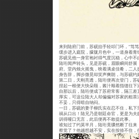
来到陆府门前，苏砚抬手轻叩门环，“笃
缓步进入庭院，朦胧月色中，一道身着青
苏砚见他一身官袍衬得气度沉稳，心中不
陆珩闻声转头，见是苏砚，眉眼瞬间舒展
府。堂内烛火摇曳，映着满桌佳肴，二人
身告辞，脚步微晃却笑声爽朗，与苏砚约
第二日，天刚亮透，陆珩便再次登门，苏
捏起一根便大快朵颐，酱汁顺着指缝往下
自那以后，陆珩便成了苏府常客，隔三差
厚实，可这位陆大人却偏偏对苏家的粗茶
不妥，只得暗自纳闷。
一日，苏砚的妻子柳氏实在忍不住，私下里
祸从口出！陆兄乃是朝廷命官，更是为夫
训得哑口无言，此后便再不敢提此事。
谁知过了约莫半月，陆珩竟骤然断了往来
察觉了？他越想越不安，实在按捺不住，