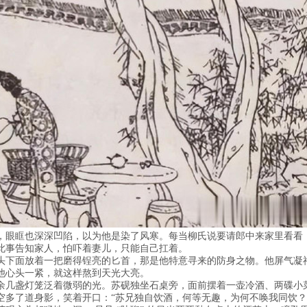
，眼眶也深深凹陷，以为他是染了风寒。每当柳氏说要请郎中来家里看看
此事告知家人，怕吓着妻儿，只能自己扛着。
头下面放着一把磨得锃亮的匕首，那是他特意寻来的防身之物。他屏气凝
他心头一紧，就这样熬到天光大亮。
余几盏灯笼泛着微弱的光。苏砚独坐石桌旁，面前摆着一壶冷酒、两碟小
空多了道身影，笑着开口：“苏兄独自饮酒，何等无趣，为何不唤我同饮？