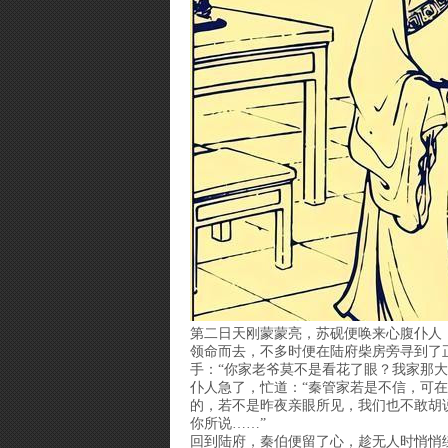
第二日天刚蒙蒙亮，苏砚便唤来心腹仆人
领命而去，不多时便在陆府柴房旁寻到了
手：“你家老爷莫不是看花了眼？我家那
仆人急了，忙道：“秦管家若是不信，可
的，若不是昨夜亲眼所见，我们也不敢胡
你所说……”
回到陆府，秦伯便留了心，趁无人时悄悄