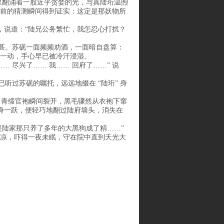
孔里翻涌着一股近乎贪婪的光，与真陆珩温煦
先前的猜测瞬间得到证实：这定是那妖物所
，说道：“陆兄公务繁忙，我怎忍心打扰？
更甚。苏砚一面频频劝酒，一面暗自盘算：
举一动，手心早已被冷汗浸湿。
 尽兴了…… 我…… 回府了……” 说
听过苏砚的嘱托，远远地缀在 “陆珩” 身
滚，青缎官袍瞬间裂开，黑毛骤然从衣袍下窜
身一跃，便轻巧地翻过陆府墙头，消失在
是陆家那只养了多年的大黑狗成了精……”
发凉，吓得一夜未眠，守在院中直到天光大