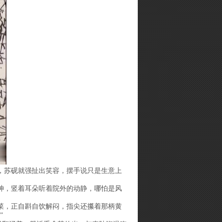
，苏砚就强扯出笑容，摆手说只是生意上
神，竖着耳朵听着院外的动静，哪怕是风
菜，正自斟自饮解闷，指尖还攥着那柄黄
”