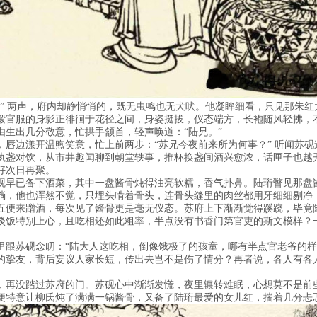
笃” 两声，府内却静悄悄的，既无虫鸣也无犬吠。他凝眸细看，只见那朱
缎官服的身影正徘徊于花径之间，身姿挺拔，仪态端方，长袍随风轻拂，
由生出几分敬意，忙拱手颔首，轻声唤道：“陆兄。”
，唇边漾开温煦笑意，忙上前两步：“苏兄今夜前来所为何事？” 听闻苏
执盏对饮，从市井趣闻聊到朝堂轶事，推杯换盏间酒兴愈浓，话匣子也越
好次日再聚。
砚早已备下酒菜，其中一盘酱骨炖得油亮软糯，香气扑鼻。陆珩瞥见那盘
淌，他也浑然不觉，只埋头啃着骨头，连骨头缝里的肉丝都用牙细细剔净
五便来蹭酒，每次见了酱骨更是毫无仪态。苏府上下渐渐觉得蹊跷，毕竟
淡饭特别上心，且吃相还如此粗率，半点没有书香门第官吏的斯文模样？
跟苏砚念叨：“陆大人这吃相，倒像饿极了的孩童，哪有半点官老爷的样子
的挚友，背后妄议人家长短，传出去岂不是伤了情分？再者说，各人有各人
，再没踏过苏府的门。苏砚心中渐渐发慌，夜里辗转难眠，心想莫不是前
便特意让柳氏炖了满满一锅酱骨，又备了陆珩最爱的女儿红，揣着几分忐