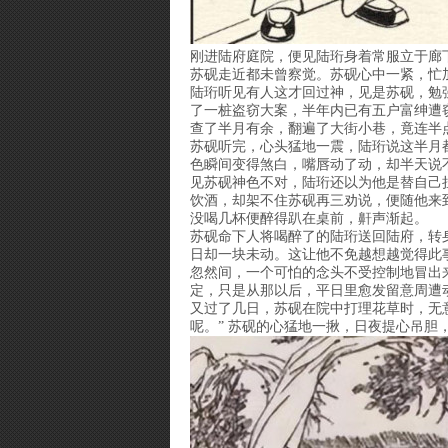
刚进陆府庭院，便见陆珩身着常服立于廊
苏砚走近都未曾察觉。苏砚心中一紧，忙
陆珩听见有人这才回过神，见是苏砚，勉
了一桩盗窃大案，半年内已有五户富绅遭
查了半月有余，翻遍了大街小巷，竟连半
苏砚听完，心头猛地一震，陆珩说这半月
色瞬间变得煞白，嘴唇动了动，却半天说
见苏砚神色不对，陆珩还以为他是替自己
饮酒，却架不住苏砚再三劝说，便随他来
没喝几杯便醉得趴在桌前，鼾声渐起。
苏砚命下人将喝醉了的陆珩送回陆府，转身
日却一块未动。这让他不免越想越觉得此
忽然间，一个可怕的念头不受控制地冒出
定，只是从那以后，平日里愈发留意周遭
又过了几日，苏砚在院中打理花草时，无
呢。” 苏砚的心猛地一揪，日夜提心吊胆，