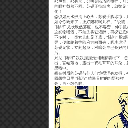
那声音、那身形，分明是陆珩的模样，可苏
的眼神截然不同。苏砚正待细辨，忽瞥见 
化！
恐惧如潮水般涌上心头，苏砚手脚冰凉，
如今你既来了，正好陪我喝几杯。” 说罢，
“陆珩” 见状欣然落座，也不客套，伸
这妖物嗜酒，不如先将它灌醉，再探它底细
不多时，一壶女儿红见了底，“陆珩” 脸颊
罢，便踉跄着往陆府方向而去，脚步虚浮
苏砚见状，立刻起身，对暗处早已备好的几
后。
只见 “陆珩” 跌跌撞撞走到陆府墙根下
出，官帽落地，露出一双毛茸茸的耳朵，
黑暗中。
躲在树后的苏砚与仆人们惊得浑身发抖，
回想往日里 “陆珩” 啃酱骨时的粗野模
亮，再不敢合眼。