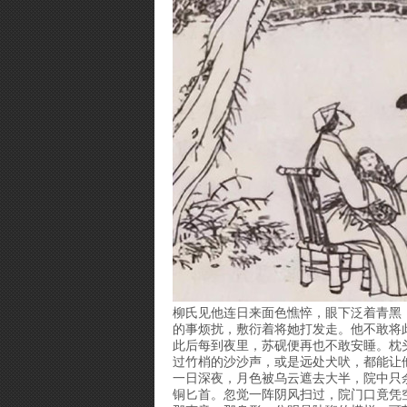
柳氏见他连日来面色憔悴，眼下泛着青黑
的事烦扰，敷衍着将她打发走。他不敢将
此后每到夜里，苏砚便再也不敢安睡。枕
过竹梢的沙沙声，或是远处犬吠，都能让
一日深夜，月色被乌云遮去大半，院中只
铜匕首。忽觉一阵阴风扫过，院门口竟凭