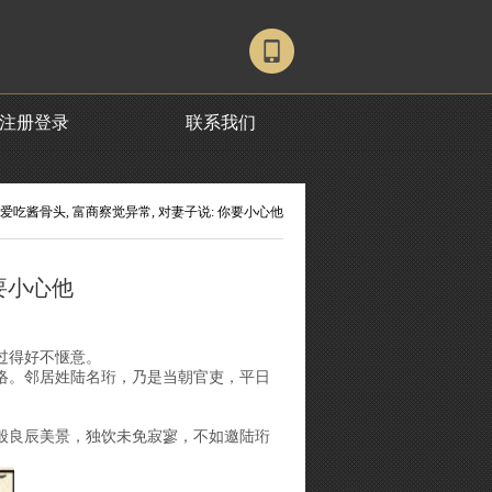
注册登录
联系我们
酷爱吃酱骨头, 富商察觉异常, 对妻子说: 你要小心他
你要小心他
过得好不惬意。
络。邻居姓陆名珩，乃是当朝官吏，平日
般良辰美景，独饮未免寂寥，不如邀陆珩