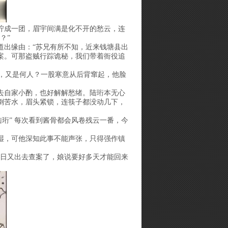
拧成一团，眉宇间满是化不开的愁云，连
？”
道出缘由：“苏兄有所不知，近来钱塘县出
案。可那盗贼行踪诡秘，我们带着衙役追
”，又是何人？一股寒意从后背窜起，他脸
去自家小酌，也好解解愁绪。陆珩本无心
倒苦水，眉头紧锁，连筷子都没动几下，
珩” 每次看到酱骨都会风卷残云一番，今
湿，可他深知此事不能声张，只得强作镇
昨日又出去查案了，娘说要好多天才能回来