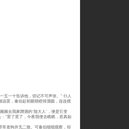
一五一十告诉他，切记不可声张。” 仆人
细说罢，秦伯起初眼睛瞪得溜圆，连连摆
频频去我家蹭酒的‘陆大人’，便是它变
头：“罢了罢了，今夜我便去瞧瞧，若真如
寻常老狗并无二致。可秦伯细细观察，却