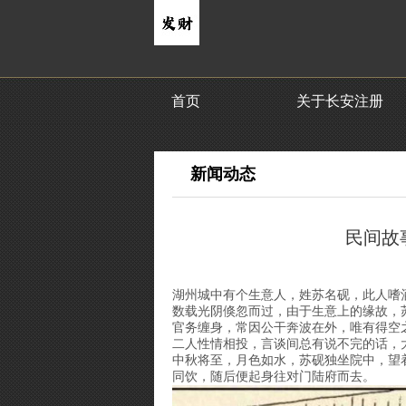
首页
关于长安注册
新闻动态
民间故事
湖州城中有个生意人，姓苏名砚，此人嗜
数载光阴倏忽而过，由于生意上的缘故，
官务缠身，常因公干奔波在外，唯有得空
二人性情相投，言谈间总有说不完的话，
中秋将至，月色如水，苏砚独坐院中，望
同饮，随后便起身往对门陆府而去。