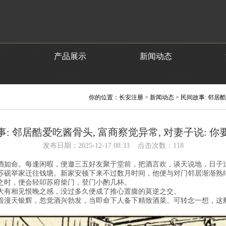
产品展示
新闻动态
你的位置：
长安注册
>
新闻动态
> 民间故事: 邻居
: 邻居酷爱吃酱骨头, 富商察觉异常, 对妻子说: 
发布日期：2025-12-17 08:33 点击次数：118
酒如命。每逢闲暇，便邀三五好友聚于堂前，把酒言欢，谈天说地，日子
苏砚举家迁往钱塘。新家安顿下来不过数月时间，他便与对门邻居渐渐熟
之时，便会轻叩苏府柴门，登门小酌几杯。
大有相见恨晚之感，没过多久便成了推心置腹的莫逆之交。
着漫天银辉，忽觉酒兴勃发，当即命下人备下精致酒菜。可转念一想，这