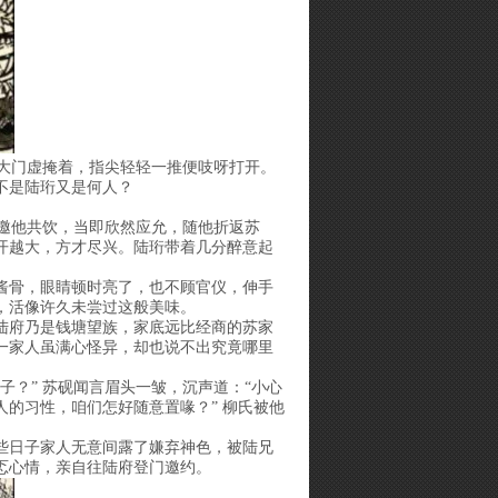
红大门虚掩着，指尖轻轻一推便吱呀打开。
不是陆珩又是何人？
砚邀他共饮，当即欣然应允，随他折返苏
开越大，方才尽兴。陆珩带着几分醉意起
酱骨，眼睛顿时亮了，也不顾官仪，伸手
，活像许久未尝过这般美味。
陆府乃是钱塘望族，家底远比经商的苏家
一家人虽满心怪异，却也说不出究竟哪里
？” 苏砚闻言眉头一皱，沉声道：“小心
的习性，咱们怎好随意置喙？” 柳氏被他
些日子家人无意间露了嫌弃神色，被陆兄
忑心情，亲自往陆府登门邀约。