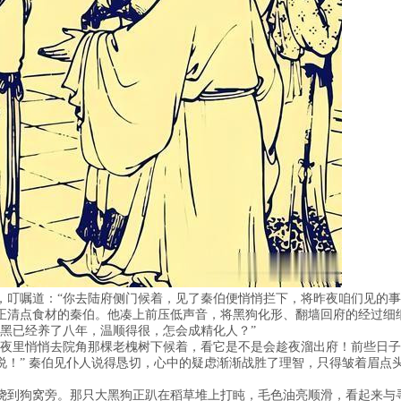
，叮嘱道：“你去陆府侧门候着，见了秦伯便悄悄拦下，将昨夜咱们见的事
正清点食材的秦伯。他凑上前压低声音，将黑狗化形、翻墙回府的经过细
大黑已经养了八年，温顺得很，怎会成精化人？”
在夜里悄悄去院角那棵老槐树下候着，看它是不是会趁夜溜出府！前些日子
说！” 秦伯见仆人说得恳切，心中的疑虑渐渐战胜了理智，只得皱着眉点
绕到狗窝旁。那只大黑狗正趴在稻草堆上打盹，毛色油亮顺滑，看起来与